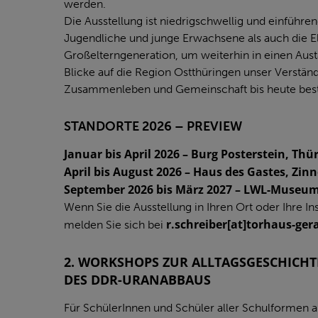
werden.
Die Ausstellung ist niedrigschwellig und einführe
Jugendliche und junge Erwachsene als auch die E
Großelterngeneration, um weiterhin in einen Aust
Blicke auf die Region Ostthüringen unser Verständn
Zusammenleben und Gemeinschaft bis heute be
STANDORTE 2026 – PREVIEW
Januar bis April 2026 – Burg Posterstein, Thü
April bis August 2026 – Haus des Gastes, Zin
September 2026 bis März 2027 – LWL-Museum 
Wenn Sie die Ausstellung in Ihren Ort oder Ihre I
r.schreiber[at]torhaus-ger
melden Sie sich bei
2. WORKSHOPS ZUR ALLTAGSGESCHICH
DES DDR-URANABBAUS
Für SchülerInnen und Schüler aller Schulformen a