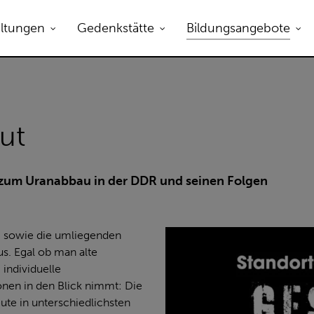
altungen
Gedenkstätte
Bildungsangebote
ut
 zum Uranabbau in der DDR und seinen Folgen
, sowie die umliegenden
s. Egal ob man alte
individuelle
onen in den Blick nimmt: Die
eute in unterschiedlichsten