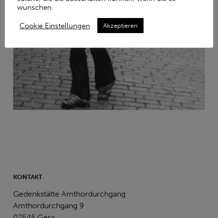
wünschen.
Cookie Einstellungen
Akzeptieren
KONTAKT
Gedenkstätte Amthordurchgang
Amthordurchgang 9
07545 Gera