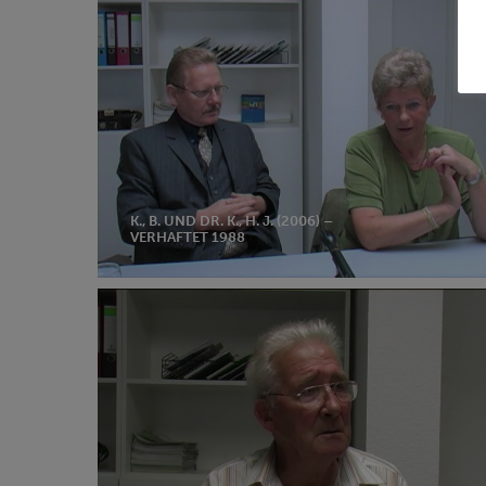
B.
und
Dr.
K.,
H.
J.
(2006)
–
verhaftet
K., B. UND DR. K., H. J. (2006) –
VERHAFTET 1988
1988
Rolf
Staudte
(2007)
–
verhaftet
1945