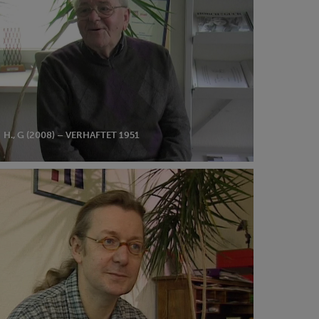
08)
haftet
1
H., G (2008) – VERHAFTET 1951
nk
bstein
98)
haftet
84