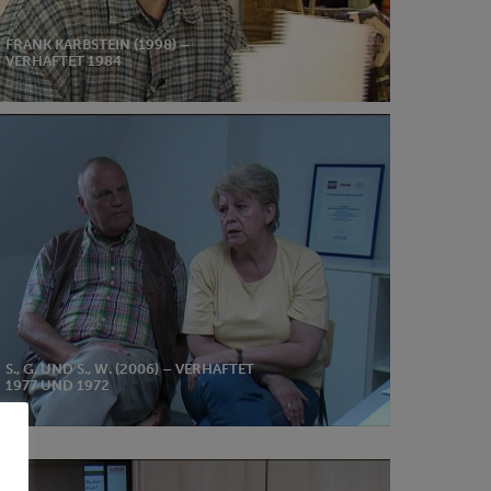
FRANK KARBSTEIN (1998) –
VERHAFTET 1984
d
06)
haftet
7
d
S., G. UND S., W. (2006) – VERHAFTET
1977 UND 1972
2