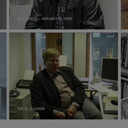
H., F. (2011) – VERHAFTET 1970
Dr.
Bal
K.,
Ha
J.
(20
(2008)
–
ver
19
DR. K., J. (2008)