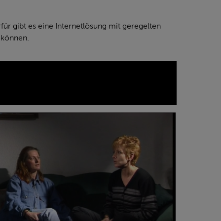
rfür gibt es eine Internetlösung mit geregelten
u können.
d
07)
haftet
84