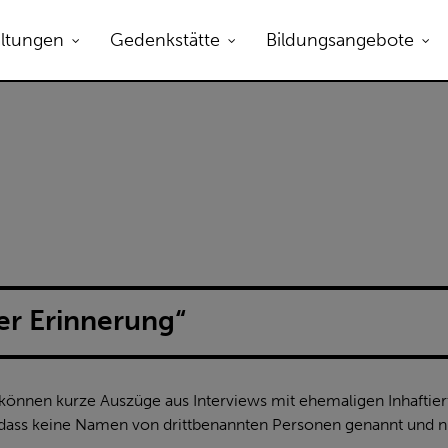
altungen
Gedenkstätte
Bildungsangebote
er Erinnerung“
 können kurze Auszüge aus Interviews mit ehemaligen Inhaftie
 dass keine Namen von drittbenannten Personen genannt und nu