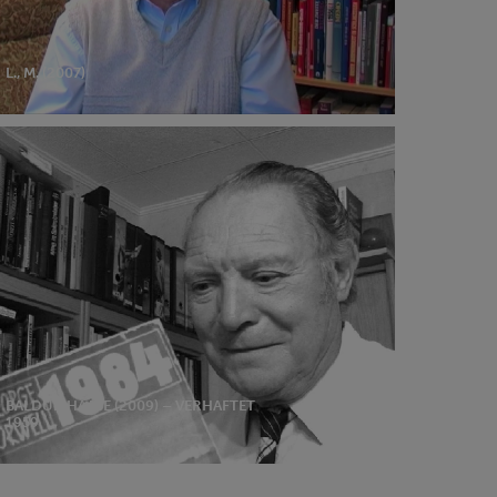
L., M. (2007)
dur
ase
09)
haftet
59
BALDUR HAASE (2009) – VERHAFTET
1959