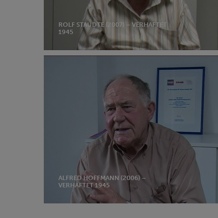
ROLF STAUDTE (2007) – VERHAFTET
1945
Alfred
Hoffmann
(2006)
–
verhaftet
1945
ALFRED HOFFMANN (2006) –
VERHAFTET 1945