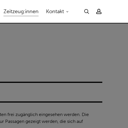
Menu
search
account
Zeitzeug:innen
Kontakt
rten frei zugänglich eingesehen werden. Die
r Passagen gezeigt werden, die sich auf