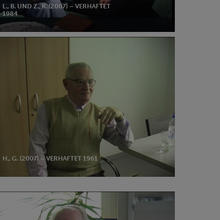
L., B. UND Z., K. (2007) – VERHAFTET
1984
07)
haftet
1
H., G. (2007) – VERHAFTET 1961