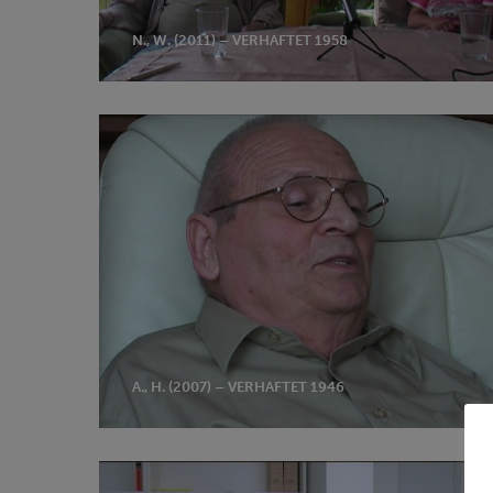
N., W. (2011) – VERHAFTET 1958
A.,
H.
(2007)
–
verhaftet
1946
A., H. (2007) – VERHAFTET 1946
K.,