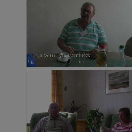
(2011)
–
verhaftet
1973
F., J. (2011) – VERHAFTET 1973
N.,
W.
(2011)
–
verhaftet
1958