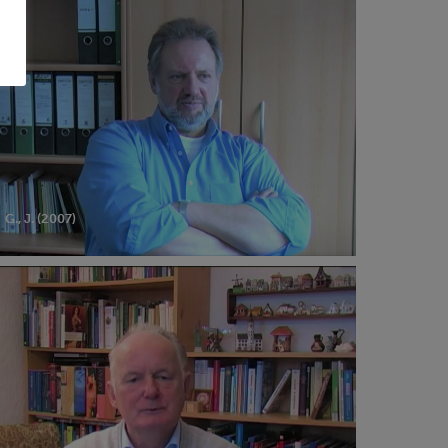
07)
G., J. (2007)
07)