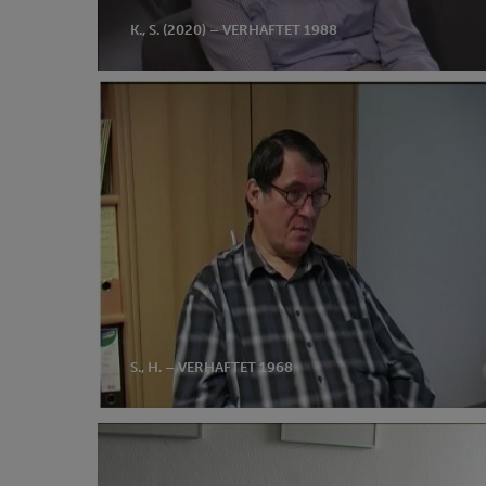
K., S. (2020) – VERHAFTET 1988
S.,
H.
–
verhaftet
1968
S., H. – VERHAFTET 1968
F.,
J.