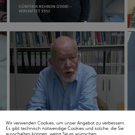
GÜNTHER REHBEIN (2008) –
VERHAFTET 1952
B.,
S.,
H.
G.
(2012)
un
–
S.,
verhaftet
W.
1946
(20
–
ver
197
un
197
B., H. (2012) – VERHAFTET 1946
Wir verwenden Cookies, um unser Angebot zu verbessern.
Es gibt technisch notwendige Cookies und solche, die Sie
Dr.
G.,
ausschalten können, wenn Sie es wünschen.