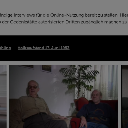
ändige Interviews für die Online-Nutzung bereit zu stellen. Hie
b der Gedenkstätte autorisierten Dritten zugänglich machen z
ühling
Volksaufstand 17. Juni 1953
A.,
L.,
T.
B.
und
un
G.,
Z.,
L.
K.
(1998)
(20
–
–
verhaftet
ver
1958
19