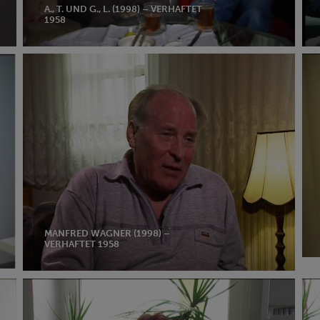
A., T. UND G., L. (1998) – VERHAFTET
1958
Manfred
H.,
Wagner
G.
(1998)
(20
–
–
verhaftet
ver
1958
196
MANFRED WAGNER (1998) –
VERHAFTET 1958
F.,
H.,
G.
G