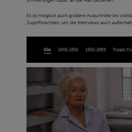
Erinnerungen bspw. an die Haft beziehen.
Es ist möglich auch größere Ausschnitte bis vollst
Zugriffsrechten, um die Interviews auch außerhal
Alle
1945-1952
1952-1989
Prager Fr
K.,
S.
(2020)
–
verhaftet
1988