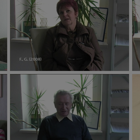
(2008)
(20
–
ver
195
F., G. (2008)
Günther
Fra
Rehbein
Kar
(2008)
(19
–
–
verhaftet
ver
1952
19