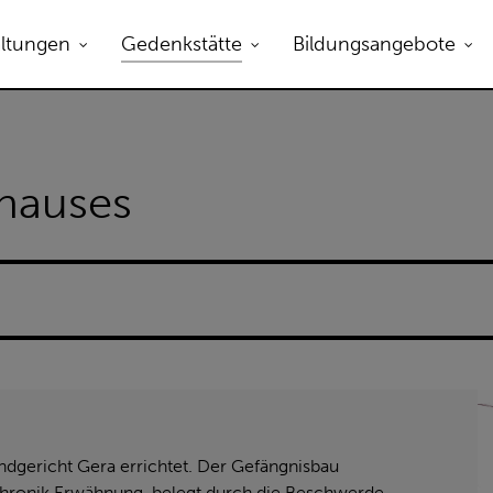
altungen
Gedenkstätte
Bildungsangebote
rhauses
ndgericht Gera errichtet. Der Gefängnisbau
tchronik Erwähnung, belegt durch die Beschwerde