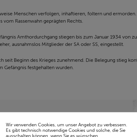
eise Menschen verfolgen, inhaftieren, foltern und ermorden. 
es vom Rassenwahn geprägten Rechts.
ängnis Amthordurchgang stiegen bis zum Januar 1934 von zuvo
her, ausnahmslos Mitglieder der SA oder SS, eingestellt.
h seit Beginn des Krieges zunehmend. Die Belegung stieg kont
im Gefängnis festgehalten wurden.
Wir verwenden Cookies, um unser Angebot zu verbessern.
 Gera geboren. Er erlernte den Beruf des
Es gibt technisch notwendige Cookies und solche, die Sie
d nahm an Wahl- und Streikversammlungen teil.
ausschalten können, wenn Sie es wünschen.