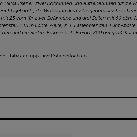
n Hilfsaufseher, zwei Köchinnen und Aufseherinnen für die w
erichtsgebäude, die Wohnung des Gefangenenaufsehers befi
en mit 25 cbm für zwei Gefangene und drei Zellen mit 50 cbm fü
enfenster: 1,15 m lichte Weite, z. T. Kastenblenden. Fünf Abort
schen und ein Bad im Erdgeschoß. Freihof 200 qm groß. Kü
bt, Tabak entrippt und Rohr geflochten.