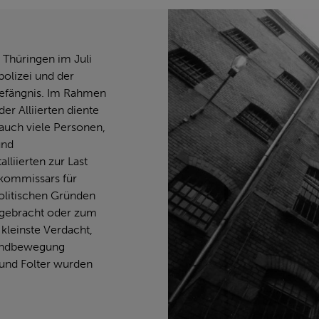
Thüringen im Juli
olizei und der
efängnis. Im Rahmen
er Alliierten diente
 auch viele Personen,
und
lliierten zur Last
skommissars für
olitischen Gründen
er gebracht oder zum
 kleinste Verdacht,
rundbewegung
und Folter wurden