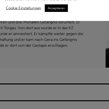
 seine Arbeitsstelle. Am 5. Juli 1934 wurde er
Cookie Einstellungen
Akzeptieren
, der Unterbringung von flüchtigen Funktionären
 angeklagt. Im Oktober 1934 wurde er wegen
en und drei Monaten Gefängnis verurteilt. Er
h Torgau. Von dort aus wurde er in das KZ
rde er amnestiert. Er kämpfte weiter gegen die
rhaftung und er kam nach Gera ins Gefängnis
e er dort von der Gestapo erschlagen.