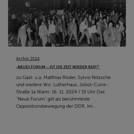
„Neues
Forum
Archiv 2024
–
„NEUES FORUM – IST DIE ZEIT WIEDER REIF?“
Ist
zu Gast: u.a. Matthias Röder, Sylvio Nitzsche
die
und weitere Wo: Lutherhaus, Joliot-Curie-
Zeit
Straße 1a Wann: 16. 11. 2024 / 15 Uhr Das
wieder
"Neue Forum" gilt als berühmteste
reif?“
Oppositionsbewegung der DDR. Im…