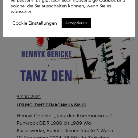
verbessern. Es gibt technisch notwendige Cookies und
solche, die Sie ausschalten können, wenn Sie es
wünschen.
Cookie Einstellungen
Akzeptieren
Lesung:
Tanz
Archiv 2024
den
LESUNG: TANZ DEN KOMMUNISMUS
Kommunismus
Henryk Gericke: „Tanz den Kommunismus“
Punkrock DDR 1980 bis 1989 Wo:
Kaiserwerke, Rudolf-Diener-Straße 4 Wann:
19. September 2024, 18:00 Uhr Zwischen