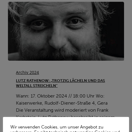
Lutz
Rathenow:
Archiv 2024
„Trotzig
LUTZ RATHENOW: „TROTZIG LÄCHELN UND DAS
lächeln
WELTALL STREICHELN“
und
Wann: 17. Oktober 2024 // 18:00 Uhr Wo:
das
Kaiserwerke, Rudolf-Diener-Straße 4, Gera
Weltall
Die Veranstaltung wird moderiert von Frank
streicheln“
Karbstein. Lutz Rathenow beschreibt in seinem
Buch „Trotzig lächeln und das Weltall…
Wir verwenden Cookies, um unser Angebot zu