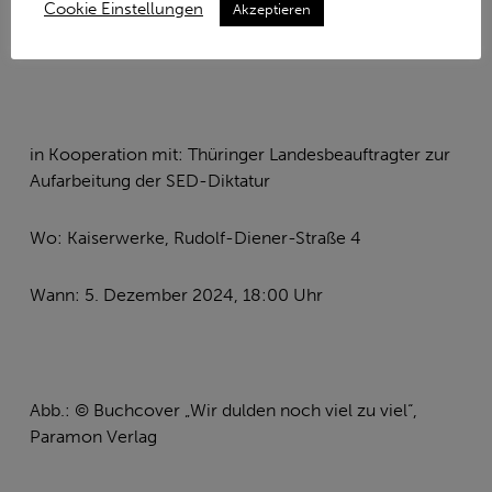
Cookie Einstellungen
Akzeptieren
in Kooperation mit: Thüringer Landesbeauftragter zur
Aufarbeitung der SED-Diktatur
Wo: Kaiserwerke, Rudolf-Diener-Straße 4
Wann: 5. Dezember 2024, 18:00 Uhr
Abb.: © Buchcover „Wir dulden noch viel zu viel“,
Paramon Verlag