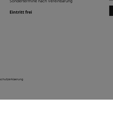
Sondertermine nach Vereinbarung
Eintritt frei
schutzerklaerung