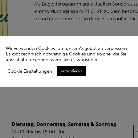
selber
Als Begleitprogramm zur aktuellen Sonderausst
fremd
Amthordurchgang am 21.01.26 zu dem besonder
geworden”
fremd geworden“ ein, in dem es um politische
//
21.01.26
–
18
Wir verwenden Cookies, um unser Angebot zu verbessern.
Uhr
Es gibt technisch notwendige Cookies und solche, die Sie
ausschalten können, wenn Sie es wünschen.
Cookie Einstellungen
Akzeptieren
ÖFFNUNGSZEITEN
N
Dienstag, Donnerstag, Samstag & Sonntag
14.00 Uhr bis 18.00 Uhr