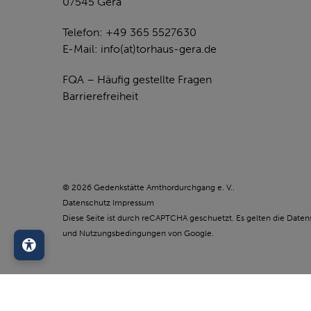
07545 Gera
Telefon: +49 365 5527630
E-Mail:
info(at)torhaus-gera.de
FQA – Häufig gestellte Fragen
Barrierefreiheit
© 2026 Gedenkstätte Amthordurchgang e. V..
Datenschutz
Impressum
Diese Seite ist durch reCAPTCHA geschuetzt. Es gelten die
Daten
und
Nutzungsbedingungen
von Google.
Barrierefreiheit