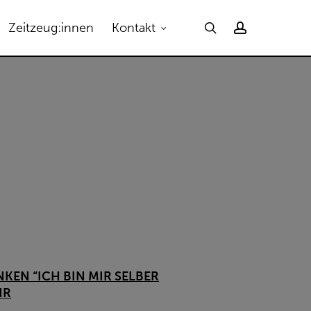
Menu
search
account
Zeitzeug:innen
Kontakt
EN “ICH BIN MIR SELBER
HR