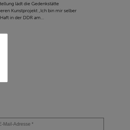
ellung lädt die Gedenkstätte
en Kunstprojekt „Ich bin mir selber
 Haft in der DDR am…
EWSLETTER ANMELDUNG