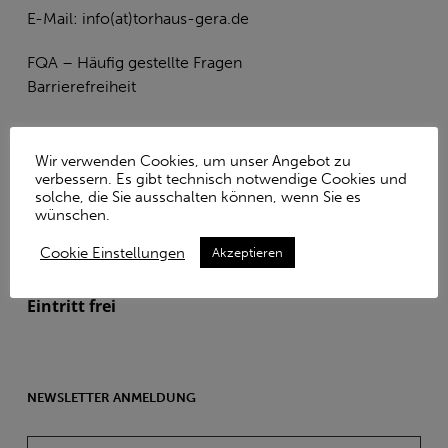
E-Mail:
info(at)torhaus-gera.de
FQA – Häufig gestellte Fragen
Barrierefreiheit
Wir verwenden Cookies, um unser Angebot zu
ÖFFNUNGSZEITEN
verbessern. Es gibt technisch notwendige Cookies und
solche, die Sie ausschalten können, wenn Sie es
Dienstag, Donnerstag, Samstag & Sonntag
wünschen.
14.00 Uhr bis 18.00 Uhr
Cookie Einstellungen
Akzeptieren
Sondertermine nach Vereinbarung
Eintritt frei
NEWSLETTER ANMELDUNG