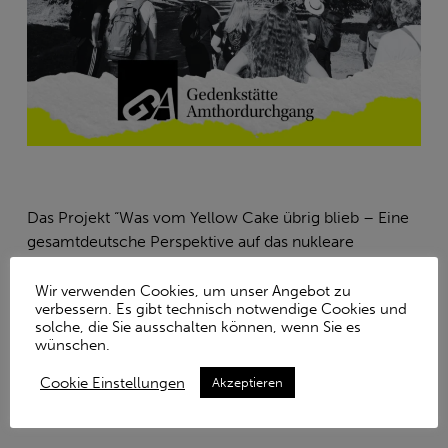
Das Projekt “Was vom Yellow Cake übrig blieb – Eine
gesamtdeutsche Perspektive auf das nukleare
kulturelle Erbe” wird gefördert durch den Beauftragten
der Bundesregierung für Kultur und Medien im
Wir verwenden Cookies, um unser Angebot zu
verbessern. Es gibt technisch notwendige Cookies und
Bundesprogramm „
Jugend erinnert
“ in Unterstützung
solche, die Sie ausschalten können, wenn Sie es
mit der
Bundesstiftung zur Aufarbeitung der SED-
wünschen.
Diktatur.
Cookie Einstellungen
Akzeptieren
Gefördert von: