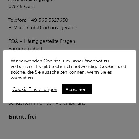
07545 Gera
Telefon: +49 365 5527630
E-Mail:
info(at)torhaus-gera.de
FQA – Häufig gestellte Fragen
Barrierefreiheit
Wir verwenden Cookies, um unser Angebot zu
verbessern. Es gibt technisch notwendige Cookies und
solche, die Sie ausschalten können, wenn Sie es
ÖFFNUNGSZEITEN
wünschen.
Dienstag, Donnerstag, Samstag & Sonntag
Cookie Einstellungen
Akzeptieren
14.00 Uhr bis 18.00 Uhr
Sondertermine nach Vereinbarung
Eintritt frei