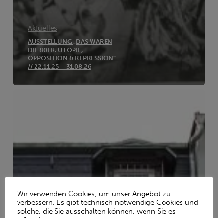
Aktuelles
AUSSTELLUNG „DAS WAREN
DIE 80ER. UTOPIE,
OPPOSITION & REPRESSION“
// 22.11.25 – 31.08.26
Am
Donnerstag,
den
30.
Juli
26,
wegen
Hitze
geschlossen
Wir verwenden Cookies, um unser Angebot zu
verbessern. Es gibt technisch notwendige Cookies und
solche, die Sie ausschalten können, wenn Sie es