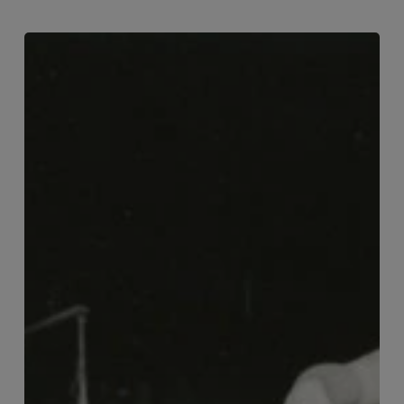
Ausstellung
„Das
waren
die
80er.
Utopie,
Opposition
&
Repression“
//
22.11.25
–
31.08.26