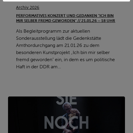
Konzert
Archiv 2026
und
PERFORMATIVES KONZERT UND GEDANKEN “ICH BIN
Gedanken
MIR SELBER FREMD GEWORDEN” // 21.01.26 – 18 UHR
“Ich
Als Begleitprogramm zur aktuellen
bin
Sonderausstellung lädt die Gedenkstätte
mir
Amthordurchgang am 21.01.26 zu dem
selber
besonderen Kunstprojekt „Ich bin mir selber
fremd
fremd geworden“ ein, in dem es um politische
geworden”
Haft in der DDR am…
//
21.01.26
–
18
Uhr