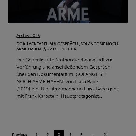
Dokumentarfilm
&
Archiv 2025
Gespräch
DOKUMENTARFILM & GESPRÄCH „SOLANGE SIE NOCH
„SOLANGE
ARME HABEN“ // 27.11. – 18 UHR
SIE
Die Gedenkstätte Amthordurchgang lädt zur
NOCH
Vorführung und anschließendem Gespräch
ARME
über den Dokumentarfilm „SOLANGE SIE
HABEN“
NOCH ARME HABEN“ von Luisa Bäde
//
(2019) ein. Die Filmemacherin Luisa Bäde geht
27.11.
mit Frank Karbstein, Hauptprotagonist…
–
18
Uhr
Previous
1
2
3
4
5
…
21