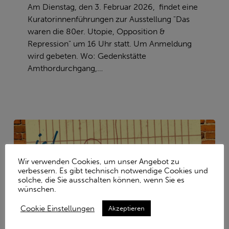
80er”
Am Dienstag, den 3. Februar 2026, findet eine
//
Kuratorinnenführungen zur Ausstellung "Das
03.02.26
waren die 80er. Utopie, Opposition &
–
Repression" um 16 Uhr statt. Um Anmeldung
16
wird gebeten. Wo: Gedenkstätte
Uhr
Amthordurchgang,…
Wir verwenden Cookies, um unser Angebot zu
verbessern. Es gibt technisch notwendige Cookies und
solche, die Sie ausschalten können, wenn Sie es
wünschen.
Cookie Einstellungen
Akzeptieren
Performatives