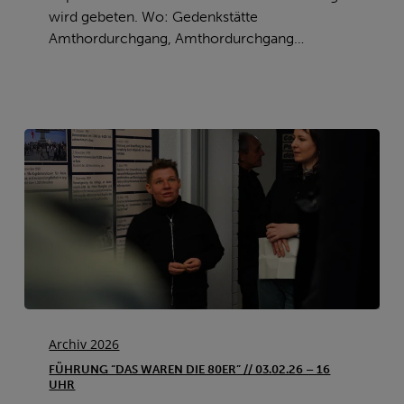
16
wird gebeten. Wo: Gedenkstätte
Uhr
Amthordurchgang, Amthordurchgang…
Führung
“Das
Archiv 2026
waren
FÜHRUNG “DAS WAREN DIE 80ER” // 03.02.26 – 16
die
UHR