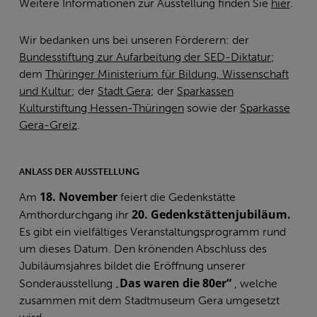
Weitere Informationen zur Ausstellung finden Sie
hier
.
Wir bedanken uns bei unseren Förderern: der
Bundesstiftung zur Aufarbeitung der SED-Diktatur
;
dem
Thüringer Ministerium für Bildung, Wissenschaft
und Kultur
; der
Stadt Gera
; der
Sparkassen
Kulturstiftung Hessen-Thüringen
sowie der
Sparkasse
Gera-Greiz
.
ANLASS DER AUSSTELLUNG
18.
November
Am
feiert die Gedenkstätte
20. Gedenkstättenjubiläum.
Amthordurchgang ihr
Es gibt ein vielfältiges Veranstaltungsprogramm rund
um dieses Datum. Den krönenden Abschluss des
Jubiläumsjahres bildet die Eröffnung unserer
Das waren die 80er“
Sonderausstellung „
, welche
zusammen mit dem Stadtmuseum Gera umgesetzt