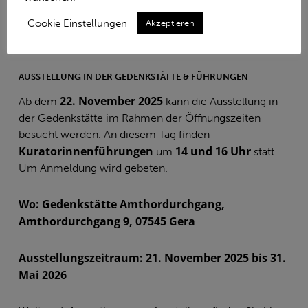
Cookie Einstellungen
Akzeptieren
AUSSTELLUNG IN DER GEDENKSTÄTTE & FÜHRUNGEN
22. November 2025
Ab dem
kann die Ausstellung in
der Gedenkstätte im Rahmen der Öffnungszeiten
besucht werden. An diesem Tag finden
Kuratorinnenführungen
14 und 16 Uhr
um
statt.
Um Anmeldung wird gebeten.
Wo: Gedenkstätte Amthordurchgang,
Amthordurchgang 9, 07545 Gera
Ausstellungszeitraum: 21. November 2025 bis 31.
Mai 2026