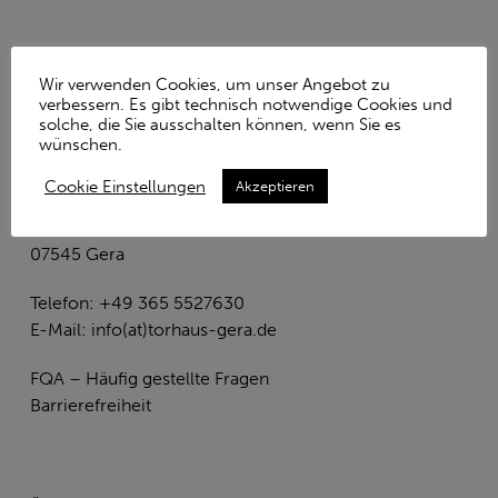
Wir verwenden Cookies, um unser Angebot zu
verbessern. Es gibt technisch notwendige Cookies und
solche, die Sie ausschalten können, wenn Sie es
wünschen.
KONTAKT
Cookie Einstellungen
Akzeptieren
Gedenkstätte Amthordurchgang
Amthordurchgang 9
07545 Gera
Telefon: +49 365 5527630
E-Mail:
info(at)torhaus-gera.de
FQA – Häufig gestellte Fragen
Barrierefreiheit