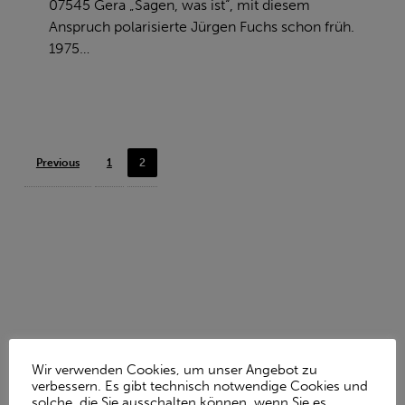
07545 Gera „Sagen, was ist“, mit diesem
Anspruch polarisierte Jürgen Fuchs schon früh.
1975…
Previous
1
2
KONTAKT
Wir verwenden Cookies, um unser Angebot zu
verbessern. Es gibt technisch notwendige Cookies und
Gedenkstätte Amthordurchgang
solche, die Sie ausschalten können, wenn Sie es