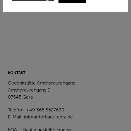
KONTAKT
Gedenkstätte Amthordurchgang
Amthordurchgang 9
07545 Gera
Telefon: +49 365 5527630
E-Mail:
info(at)torhaus-gera.de
FQA – Häufig gestellte Fragen