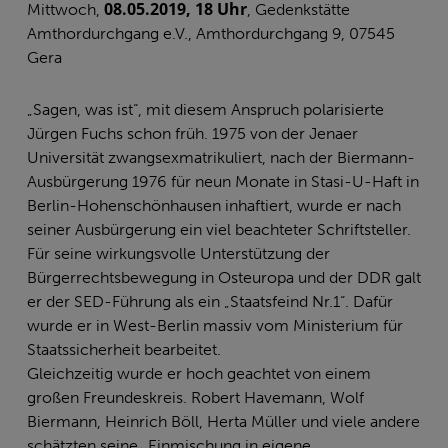
08.05.2019, 18 Uhr
Mittwoch,
, Gedenkstätte
Amthordurchgang e.V., Amthordurchgang 9, 07545
Gera
„Sagen, was ist“, mit diesem Anspruch polarisierte
Jürgen Fuchs schon früh. 1975 von der Jenaer
Universität zwangsexmatrikuliert, nach der Biermann-
Ausbürgerung 1976 für neun Monate in Stasi-U-Haft in
Berlin-Hohenschönhausen inhaftiert, wurde er nach
seiner Ausbürgerung ein viel beachteter Schriftsteller.
Für seine wirkungsvolle Unterstützung der
Bürgerrechtsbewegung in Osteuropa und der DDR galt
er der SED-Führung als ein „Staatsfeind Nr.1“. Dafür
wurde er in West-Berlin massiv vom Ministerium für
Staatssicherheit bearbeitet.
Gleichzeitig wurde er hoch geachtet von einem
großen Freundeskreis. Robert Havemann, Wolf
Biermann, Heinrich Böll, Herta Müller und viele andere
schätzten seine „Einmischung in eigene