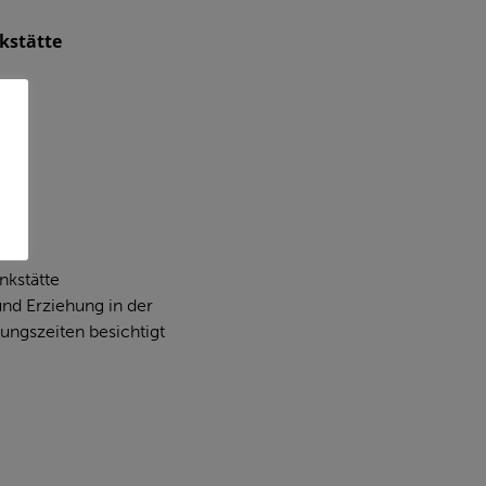
kstätte
nkstätte
und Erziehung in der
ungszeiten besichtigt