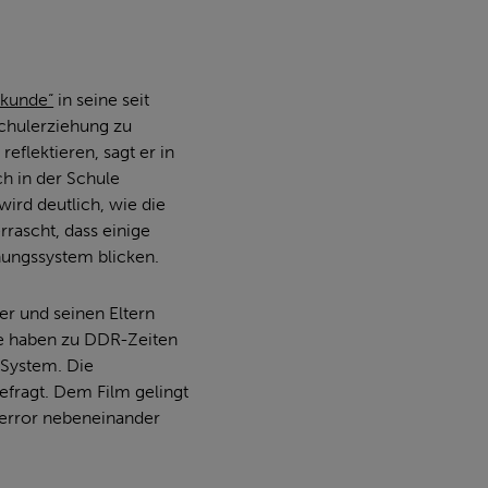
tkunde“
in seine seit
chulerziehung zu
eflektieren, sagt er in
ch in der Schule
ird deutlich, wie die
rrascht, dass einige
ehungssystem blicken.
er und seinen Eltern
e haben zu DDR-Zeiten
 System. Die
efragt. Dem Film gelingt
terror nebeneinander