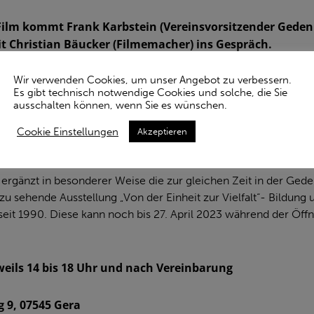
Film kommt Frank Karbstein (Vereinsvorsitzender Geden
 Christian Bäucker (Filmemacher) ins Gespräch.
Wir verwenden Cookies, um unser Angebot zu verbessern.
NO GERA
Es gibt technisch notwendige Cookies und solche, die Sie
ausschalten können, wenn Sie es wünschen.
23, 18 UHR
Cookie Einstellungen
Akzeptieren
ergänzt in besonderer Weise die zur gleichen Zeit in der Gede
 sehende Ausstellung „Von der Einheit zur Vielfalt“- Bildung 
it 1990. Diese kann noch bis 27. April 2023 während der Öffn
eweils 14 bis 18 Uhr und nach Vereinbarung
 9, 07545 Gera