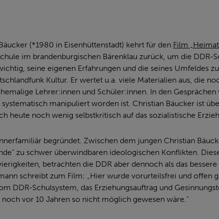
Bäucker (*1980 in Eisenhüttenstadt) kehrt für den
Film „Heima
 Schule im brandenburgischen Bärenklau zurück, um die DDR-S
wichtig, seine eigenen Erfahrungen und die seines Umfeldes zu r
schlandfunk Kultur. Er wertet u.a. viele Materialien aus, die no
 ehemalige Lehrer:innen und Schüler:innen. In den Gesprächen w
systematisch manipuliert worden ist. Christian Bäucker ist übe
h heute noch wenig selbstkritisch auf das sozialistische Erzi
 innerfamiliär begründet. Zwischen dem jungen Christian Bäuck
de“ zu schwer überwindbaren ideologischen Konflikten. Dies
ierigkeiten, betrachten die DDR aber dennoch als das bessere
mann schreibt zum Film: „Hier wurde vorurteilsfrei und offen g
d vom DDR-Schulsystem, das Erziehungsauftrag und Gesinnungs
er noch vor 10 Jahren so nicht möglich gewesen wäre.“