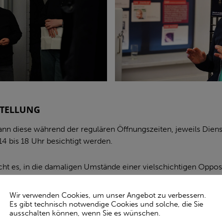
STELLUNG
ann diese während der regulären Öffnungszeiten, jeweils Dien
14 bis 18 Uhr besichtigt werden.
cht es, in die damaligen Umstände einer vielschichtigen Oppo
 Anregung, über ihr eigenes „Rezept für eine gute Gesellschaf
Wir verwenden Cookies, um unser Angebot zu verbessern.
Es gibt technisch notwendige Cookies und solche, die Sie
 interaktiven Medienstationen und abwechslungsreichen Möglich
ausschalten können, wenn Sie es wünschen.
robieren, zeigt die Ausstellung jene Menschen, die sich im Ge