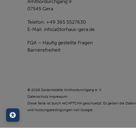
Amthordurchgang 9
07545 Gera
Telefon: +49 365 5527630
E-Mail:
info(at)torhaus-gera.de
FQA – Häufig gestellte Fragen
Barrierefreiheit
© 2026 Gedenkstätte Amthordurchgang e. V..
Datenschutz
Impressum
Diese Seite ist durch reCAPTCHA geschuetzt. Es gelten die
Daten
und
Nutzungsbedingungen
von Google.
Barrierefreiheit