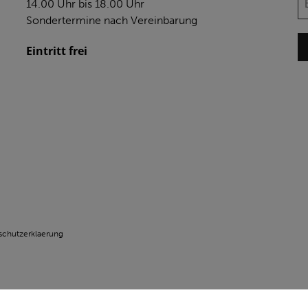
14.00 Uhr bis 18.00 Uhr
Sondertermine nach Vereinbarung
Eintritt frei
schutzerklaerung