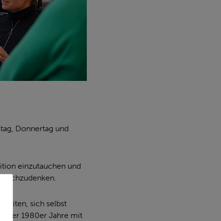
stag, Donnertag und
sition einzutauchen und
t“ nachzudenken.
keiten, sich selbst
ra der 1980er Jahre mit