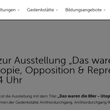
altungen
Gedenkstätte
Bildungsangebote
ur Ausstellung „Das war
opie, Opposition & Repre
14 Uhr
„Das waren die 80er – Utop
st die Ausstellung mit dem Titel
men der Gedenkstätte Amthordurchgang, Amthordurchgang 9,