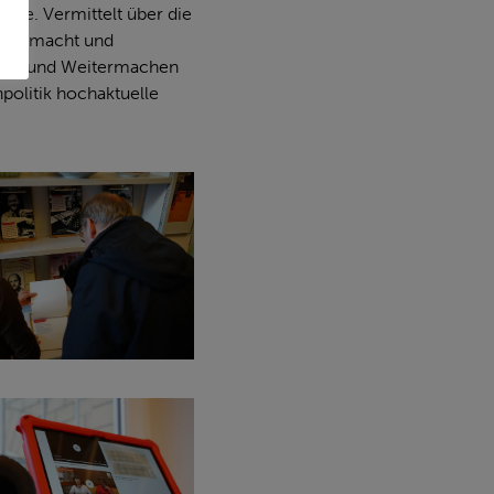
hte. Vermittelt über die
, Ohnmacht und
reise und Weitermachen
politik hochaktuelle