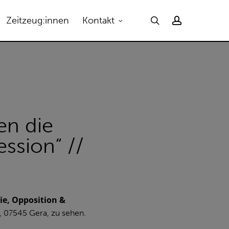
Menu
search
account
Zeitzeug:innen
Kontakt
en die
ssion“ //
ie, Opposition &
 07545 Gera, zu sehen.