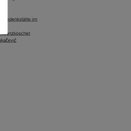
,
Gedenkstätte im
htganzkoscher
kačević