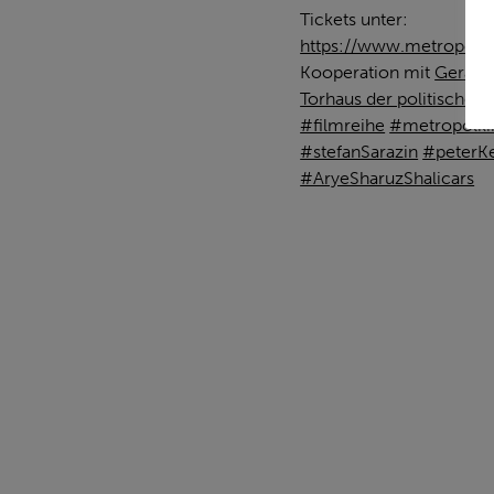
Tickets unter:
https://www.metropolk
Kooperation mit
Gera – 
Torhaus der politischen
#filmreihe
#metropolki
#stefanSarazin
#peterKe
#AryeSharuzShalicars