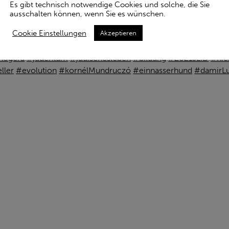
Es gibt technisch notwendige Cookies und solche, die Sie
ausschalten können, wenn Sie es wünschen.
ino-gera.de/…/1700-jahre…
Cookie Einstellungen
unsere Stadt
,
Landeszentrale für politische Bildung Thüringen
Akzeptieren
 Haftanstalt von 1933-1989
nogera
#judentum
#jüdischesleben
#bildung
#2021JLID
#nic
ller
#evolution
#kornélMundruczó
#einnasserhund
#damirLu