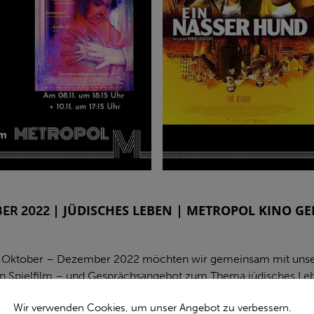
| JÜDISCHES LEBEN
| METROPOL KINO GE
ER 2022
on Oktober – Dezember 2022 möchten wir gemeinsam mit uns
in Spielfilm – und Gesprächsangebot zum Thema jüdisches Le
Wir verwenden Cookies, um unser Angebot zu verbessern.
nnen*Juden nachweislich seit 1700 Jahren auf dem Gebiet des