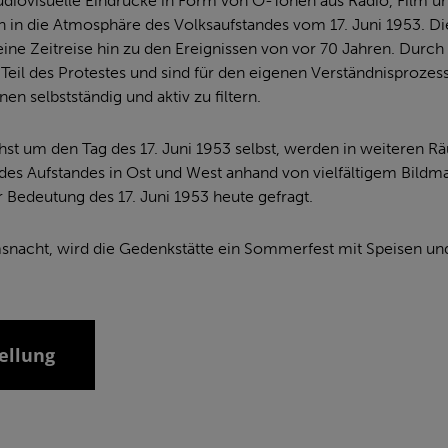
diovisuelle Eindrücke in Form von O-Tönen aus Radio, Film 
in die Atmosphäre des Volksaufstandes vom 17. Juni 1953. Di
eine Zeitreise hin zu den Ereignissen von vor 70 Jahren. Durc
 Teil des Protestes und sind für den eigenen Verständnisproze
n selbstständig und aktiv zu filtern.
t um den Tag des 17. Juni 1953 selbst, werden in weiteren R
des Aufstandes in Ost und West anhand von vielfältigem Bildma
Bedeutung des 17. Juni 1953 heute gefragt.
acht, wird die Gedenkstätte ein Sommerfest mit Speisen un
tellung