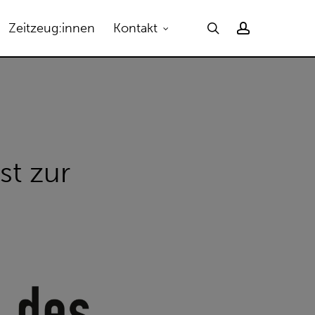
Menu
search
account
Zeitzeug:innen
Kontakt
t zur