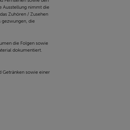
und Fernsehen sowie den
e Ausstellung nimmt die
h das Zuhören / Zusehen
ss gezwungen, die
äumen die Folgen sowie
terial dokumentiert.
d Getränken sowie einer