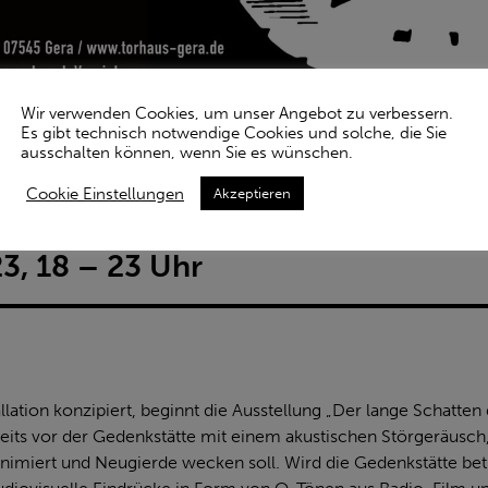
Wir verwenden Cookies, um unser Angebot zu verbessern.
Es gibt technisch notwendige Cookies und solche, die Sie
ausschalten können, wenn Sie es wünschen.
Cookie Einstellungen
Akzeptieren
MUSEUMSNACHT
3, 18 – 23 Uhr
llation konzipiert, beginnt die Ausstellung „Der lange Schatten 
reits vor der Gedenkstätte mit einem akustischen Störgeräusch
nimiert und Neugierde wecken soll. Wird die Gedenkstätte betr