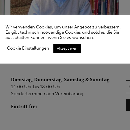
Wir verwenden Cookies, um unser Angebot zu verbessern.
L., M. (2007)
Es gibt technisch notwendige Cookies und solche, die Sie
ausschalten können, wenn Sie es wünschen.
Cookie Einstellungen
Akzeptieren
ÖFFNUNGSZEITEN
N
Dienstag, Donnerstag, Samstag & Sonntag
14.00 Uhr bis 18.00 Uhr
Sondertermine nach Vereinbarung
Eintritt frei