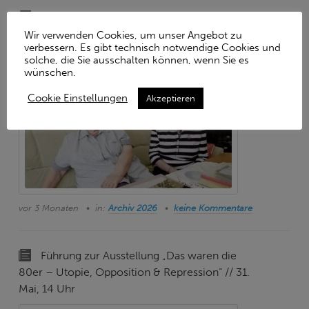
Film und Vortrag von Hartmut Rüffert
„Cancrin – eine Geschichte des 17. Juni 1953“ //
Wir verwenden Cookies, um unser Angebot zu
verbessern. Es gibt technisch notwendige Cookies und
17. Juni, 18 Uhr
solche, die Sie ausschalten können, wenn Sie es
wünschen.
Cookie Einstellungen
Akzeptieren
vor 3 Monaten
in:
Archiv 2026
keine Kommentare
Führung zur Ausstellung „Das waren die
80er – Utopie, Opposition & Repression“ // 31.
Mai, 14 Uhr