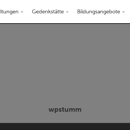
B zum Öffnen.
altungen
Gedenkstätte
Bildungsangebote
wpstumm