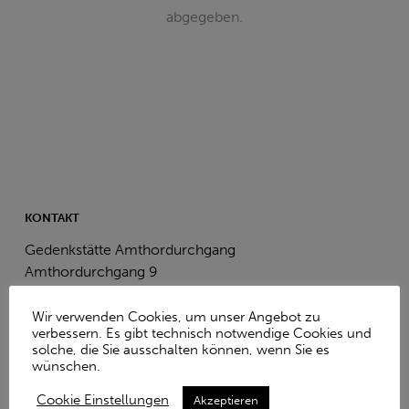
abgegeben.
KONTAKT
Gedenkstätte Amthordurchgang
Amthordurchgang 9
07545 Gera
Wir verwenden Cookies, um unser Angebot zu
verbessern. Es gibt technisch notwendige Cookies und
Telefon: +49 365 5527630
solche, die Sie ausschalten können, wenn Sie es
E-Mail:
info(at)torhaus-gera.de
wünschen.
FQA – Häufig gestellte Fragen
Cookie Einstellungen
Akzeptieren