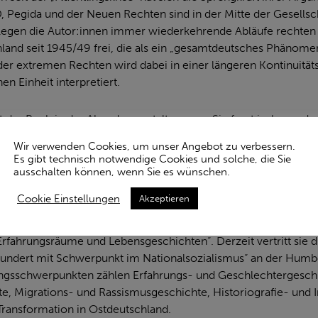
D, Pegida und der Neuen Rechten sind in der Mitte der Gesell
 legen die Autor:innen immer wiederkehrende Abläufe rechten
hland seit 1945/49 frei, die als ein „gesamtdeutsches Phänome
der extremen Rechten wird dabei in einer längeren Kontinuitäts
en Einheit interpretiert.
t das Buch in der Abendveranstaltung vor. Sie fragt insbesonde
derungsland wurde und warum dieser Umstand bis heute hart u
Wir verwenden Cookies, um unser Angebot zu verbessern.
sie einerseits auf die Geschichte der Arbeitsmigration in Deu
Es gibt technisch notwendige Cookies und solche, die Sie
t“ in der DDR. Außerdem betrachtet Franka Maubach Rassismus
ausschalten können, wenn Sie es wünschen.
aten und spricht für die Zeit nach 1989/1990 von einem „Verei
Cookie Einstellungen
Akzeptieren
ovierte 2007 an der FSU Jena mit der Arbeit „Die Stellung hal
rfahrungsräume und Lebensgeschichten“. Derzeit vertritt sie 
undert mit Schwerpunkt im Nationalsozialismus“ an der Humbo
hungsschwerpunkten zählen Erfahrungs- und Geschlechtergesch
te, Migrations- und Rassismusgeschichte, Historiografie- und 
Transformation in Ostdeutschland.