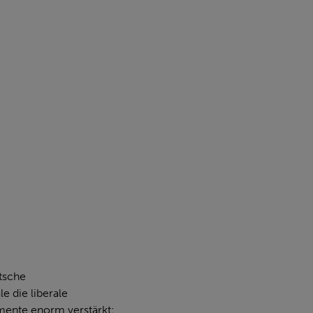
utsche
e die liberale
umente enorm verstärkt: