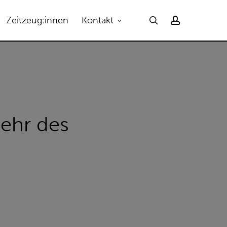
Menu
search
account
Zeitzeug:innen
Kontakt
kehr des