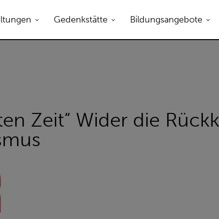
B zum Öffnen.
altungen
Gedenkstätte
Bildungsangebote
ten Zeit“ Wider die Rück
ismus