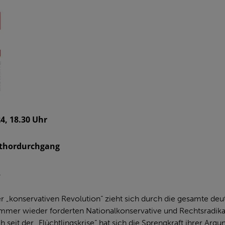
4, 18.30 Uhr
thordurchgang
.
r „konservativen Revolution“ zieht sich durch die gesamte de
mmer wieder forderten Nationalkonservative und Rechtsradikal
seit der „Flüchtlingskrise“ hat sich die Sprengkraft ihrer Arg