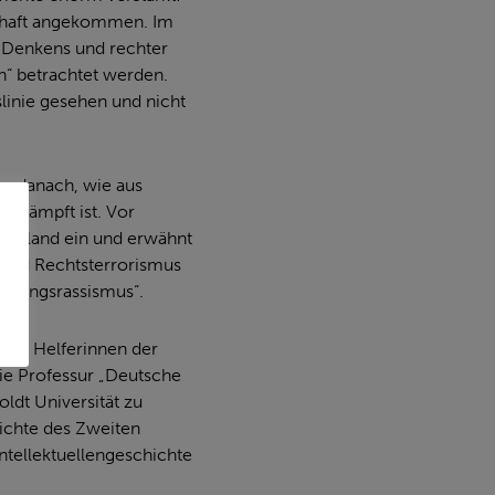
schaft angekommen. Im
 Denkens und rechter
n“ betrachtet werden.
linie gesehen und nicht
re danach, wie aus
mkämpft ist. Vor
tschland ein und erwähnt
 und Rechtsterrorismus
nigungsrassismus“.
ten. Helferinnen der
die Professur „Deutsche
ldt Universität zu
ichte des Zweiten
Intellektuellengeschichte