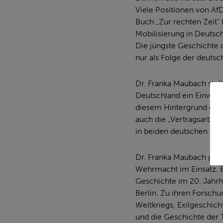
Viele Positionen von Af
Buch „Zur rechten Zeit“
Mobilisierung in Deutsc
Die jüngste Geschichte 
nur als Folge der deutsch
Dr. Franka Maubach stell
Deutschland ein Einwan
diesem Hintergrund geht 
auch die „Vertragsarbei
in beiden deutschen Sta
Dr. Franka Maubach prom
Wehrmacht im Einsatz. E
Geschichte im 20. Jahrh
Berlin. Zu ihren Forsc
Weltkriegs, Exilgeschich
und die Geschichte der 