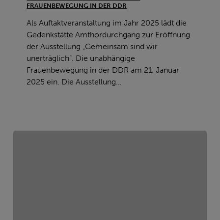
FRAUENBEWEGUNG IN DER DDR
unerträglich“.
Die
Als Auftaktveranstaltung im Jahr 2025 lädt die
unabhängige
Gedenkstätte Amthordurchgang zur Eröffnung
Frauenbewegung
der Ausstellung „Gemeinsam sind wir
in
unerträglich“. Die unabhängige
der
Frauenbewegung in der DDR am 21. Januar
DDR
2025 ein. Die Ausstellung…