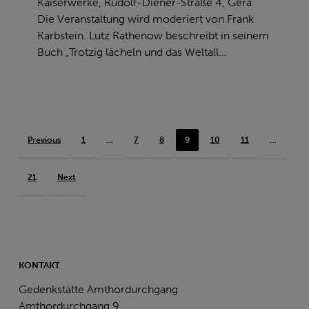
Kaiserwerke, Rudolf-Diener-Straße 4, Gera
Weltall
Die Veranstaltung wird moderiert von Frank
streicheln“
Karbstein. Lutz Rathenow beschreibt in seinem
Buch „Trotzig lächeln und das Weltall…
Previous
1
…
7
8
9
10
11
…
21
Next
KONTAKT
Gedenkstätte Amthordurchgang
Amthordurchgang 9