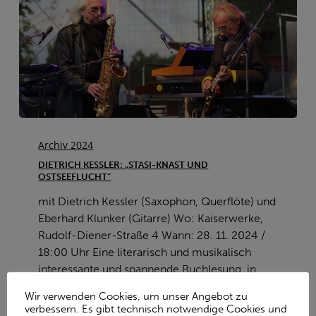
Dietrich
Kessler:
Archiv 2024
„Stasi-
DIETRICH KESSLER: „STASI-KNAST UND
Knast
OSTSEEFLUCHT“
und
mit Dietrich Kessler (Saxophon, Querflöte) und
Ostseeflucht“
Eberhard Klunker (Gitarre) Wo: Kaiserwerke,
Rudolf-Diener-Straße 4 Wann: 28. 11. 2024 /
18:00 Uhr Eine literarisch und musikalisch
interessante und spannende Buchlesung, in
der…
Wir verwenden Cookies, um unser Angebot zu
verbessern. Es gibt technisch notwendige Cookies und