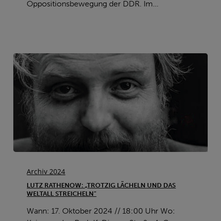
Oppositionsbewegung der DDR. Im…
Lutz
Rathenow:
Archiv 2024
„Trotzig
LUTZ RATHENOW: „TROTZIG LÄCHELN UND DAS
lächeln
WELTALL STREICHELN“
und
Wann: 17. Oktober 2024 // 18:00 Uhr Wo:
das