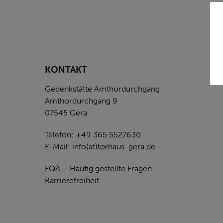
KONTAKT
Gedenkstätte Amthordurchgang
Amthordurchgang 9
07545 Gera
Telefon: +49 365 5527630
E-Mail:
info(at)torhaus-gera.de
FQA – Häufig gestellte Fragen
Barrierefreiheit