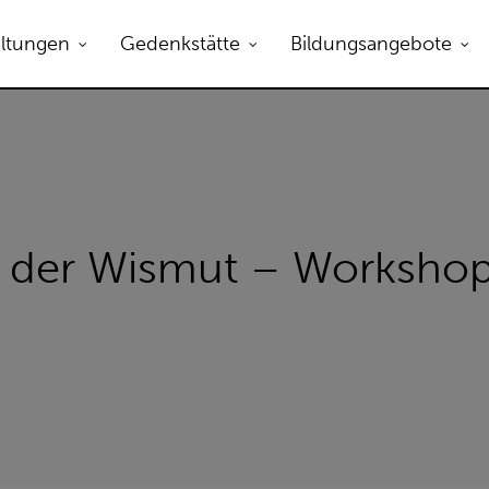
B zum Öffnen.
altungen
Gedenkstätte
Bildungsangebote
r der Wismut – Worksho