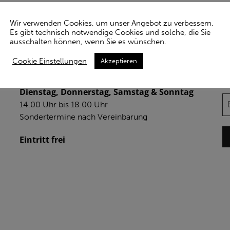
Wir verwenden Cookies, um unser Angebot zu verbessern.
Es gibt technisch notwendige Cookies und solche, die Sie
ausschalten können, wenn Sie es wünschen.
Cookie Einstellungen
Akzeptieren
ÖFFNUNGSZEITEN
N
Dienstag, Donnerstag, Samstag & Sonntag
14.00 Uhr bis 18.00 Uhr
Sondertermine nach Vereinbarung
Eintritt frei