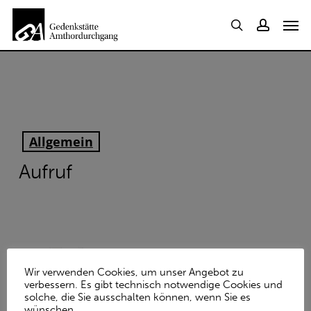
Skip
Barrierefreiheits-Einstellungen verfügbar. Drücken Sie Alt+
Menu
Men
to
search
account
main
content
Allgemein
Aufruf
Wir verwenden Cookies, um unser Angebot zu
verbessern. Es gibt technisch notwendige Cookies und
solche, die Sie ausschalten können, wenn Sie es
wünschen.