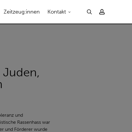
Menu
search
account
Zeitzeug:innen
Kontakt
. Juden,
n
oleranz und
listische Rassenhass war
ler und Förderer wurde