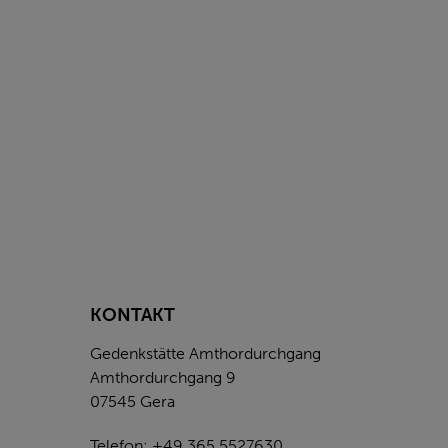
KONTAKT
Gedenkstätte Amthordurchgang
Amthordurchgang 9
07545 Gera
Telefon: +49 365 5527630