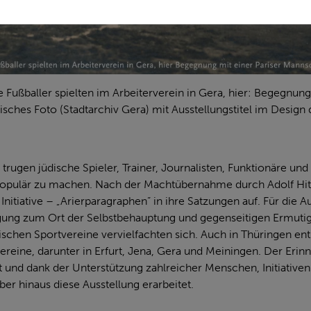
Fußballer spielten im Arbeiterverein in Gera, hier: Begegnung 
isches Foto (Stadtarchiv Gera) mit Ausstellungstitel im Design 
trugen jüdische Spieler, Trainer, Journalisten, Funktionäre un
 populär zu machen. Nach der Machtübernahme durch Adolf Hi
 Initiative – „Arierparagraphen” in ihre Satzungen auf. Für di
gung zum Ort der Selbstbehauptung und gegenseitigen Ermuti
ischen Sportvereine vervielfachten sich. Auch in Thüringen en
ereine, darunter in Erfurt, Jena, Gera und Meiningen. Der Eri
t und dank der Unterstützung zahlreicher Menschen, Initiativen
er hinaus diese Ausstellung erarbeitet.