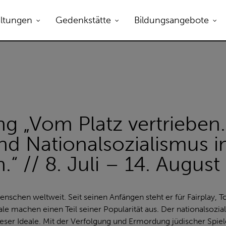
altungen
Gedenkstätte
Bildungsangebote
ng „Vom Platz vertrieben
nd Nationalsozialismus i
“ // 8. Juli – 14. August
enschen weltweit. Seit seinen Anfängen steht er für Fairplay, T
ale machen einen Teil seiner Popularität aus. Der nationalsozia
dieser Ideale. Mit der Verfolgung und Ermordung jüdischer Spie