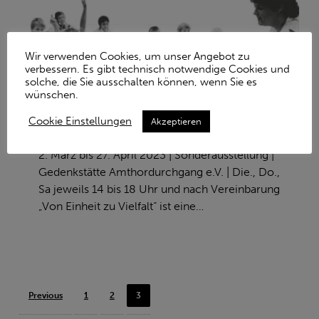
Wir verwenden Cookies, um unser Angebot zu
verbessern. Es gibt technisch notwendige Cookies und
solche, die Sie ausschalten können, wenn Sie es
Von
wünschen.
Einheit
Archiv 2023
Cookie Einstellungen
Akzeptieren
zu
VON EINHEIT ZU VIELFALT
Vielfalt
2. März bis 27. April 2023 | Sonderausstellung |
Gedenkstätte Amthordurchgang e.V. | Die., Do.,
Sa jeweils 14 bis 18 Uhr und nach Vereinbarung
„Von Einheit zu Vielfalt“ ist eine…
Previous
1
2
3