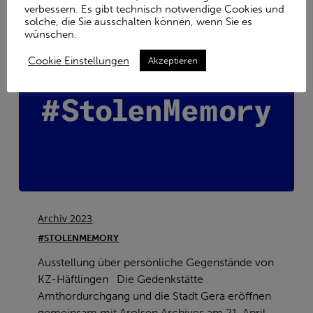
verbessern. Es gibt technisch notwendige Cookies und
solche, die Sie ausschalten können, wenn Sie es
wünschen.
Cookie Einstellungen
Akzeptieren
#StolenMemory
Archiv 2023
#STOLENMEMORY
Ausstellung über persönliche Gegenstände von
KZ-Häftlingen Die Gedenkstätte
Amthordurchgang und die Stadt Gera eröffnen
gemeinsam mit Arolsen Archives am 21. April