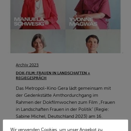
Dok-
Film:
Archiv 2023
Frauen
DOK-FILM: FRAUEN IN LANDSCHAFTEN +
in
REGIEGESPRÄCH
Landschaften
Das Metropol-Kino Gera lädt gemeinsam mit
+
der Gedenkstätte Amthordurchgang im
Regiegespräch
Rahmen der Dokfilmwochen zum Film „Frauen
in Landschaften Frauen in der Politik“ (Regie:
Sabine Michel, Deutschland 2023) am 16.
September,…
Wir verwenden Cookies, um unser Angebot zu