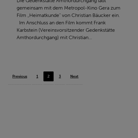
Die Gedenkstätte Amthordurchgang lädt
gemeinsam mit dem Metropol-Kino Gera zum
Film „Heimatkunde“ von Christian Bäucker ein.
Im Anschluss an den Film kommt Frank
Karbstein (Vereinsvorsitzender Gedenkstätte
Amthordurchgang) mit Christian…
Previous
1
2
3
Next