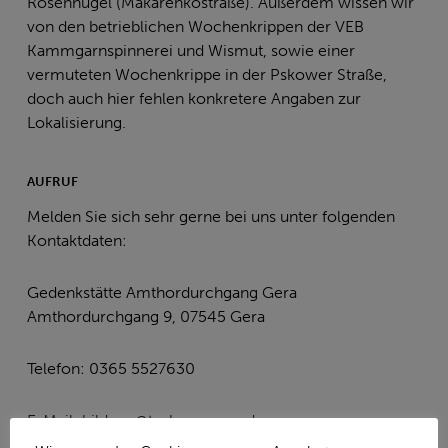
Rosenhügel (Makarenkostraße). Außerdem wissen wir
von den betrieblichen Wochenkrippen der VEB
Kammgarnspinnerei und Wismut, sowie einer
vermuteten Wochenkrippe in der Pskower Straße,
doch auch hier fehlen konkretere Angaben zur
Lokalisierung.
AUFRUF
Melden Sie sich sehr gerne bei uns unter folgenden
Kontaktdaten:
Gedenkstätte Amthordurchgang Gera
Amthordurchgang 9, 07545 Gera
Telefon: 0365 5527630
E-Mail: bildung@torhaus-gera.de