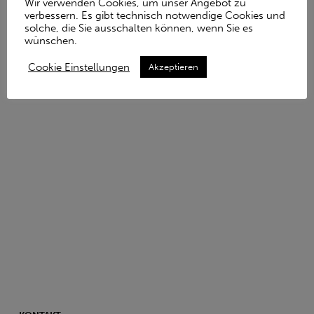
Wir verwenden Cookies, um unser Angebot zu
verbessern. Es gibt technisch notwendige Cookies und
solche, die Sie ausschalten können, wenn Sie es
wünschen.
Wir freuen uns über ihre Informationen. Auch
Cookie Einstellungen
Akzeptieren
Abbildungen der infrage kommenden Orte sind
wünschenswert.